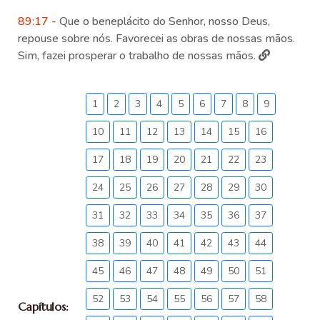
89:17 -
Que o beneplácito do Senhor, nosso Deus,
repouse sobre nós. Favorecei as obras de nossas mãos.
Sim, fazei prosperar o trabalho de nossas mãos.
1
2
3
4
5
6
7
8
9
10
11
12
13
14
15
16
17
18
19
20
21
22
23
24
25
26
27
28
29
30
31
32
33
34
35
36
37
38
39
40
41
42
43
44
45
46
47
48
49
50
51
52
53
54
55
56
57
58
Capítulos: