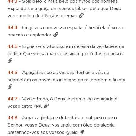
44:3 -
Sois belo, o mais belo dos filhos dos homens.
Expande-se a graça em vossos lábios, pelo que Deus
vos cumulou de bênçãos eternas.
44:4 -
Cingi-vos com vossa espada, ó herói ela é vosso
orsrcnto e esplendor.
44:5 -
Erguei-vos vitorioso em defesa da verdade e da
justiça. Que vossa mão se assinale por feitos gloriosos.
44:6 -
Aguçadas são as vossas flechas a vós se
submetem os povos os inimigos do rei perdem o ânimo.
44:7 -
Vosso trono, ó Deus, é eterno, de eqüidade é
vosso cetro real.
44:8 -
Amais a justiça e detestais o mal, pelo que o
Senhor, vosso Deus, vos ungiu com óleo de alegria,
preferindo-vos aos vossos iguais.