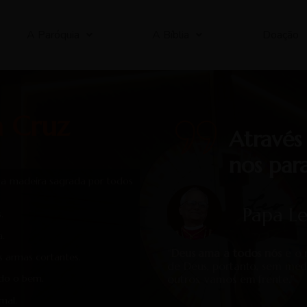
A Paróquia
A Bíblia
Doação
a Cruz
Através
nos par
 a madeira sagrada por todos
Papa L
.
a.
“
Deus ama a todos
nós
e o 
s armas cortantes.
de Deus, portanto, sem med
outros, vamos em frente.”
odo o bem.
mal.