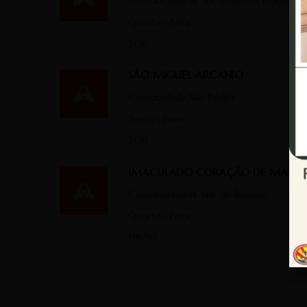
Comunidade N. Sra. Mãe dos Homens
Quarta - Feira
20h
SÃO MIGUEL ARCANJO
Comunidade São Pedro
Terça - Feira
20h
IMACULADO CORAÇÃO DE MARIA
Comunidade N. Sra. do Rosário
Quarta - Feira
19h30