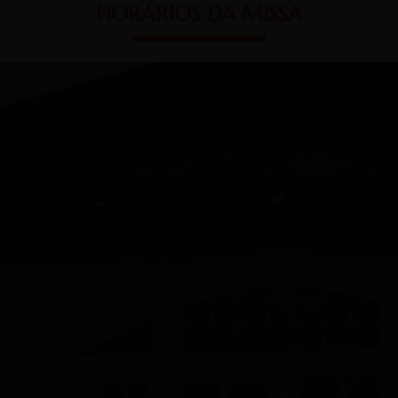
HORÁRIOS DA MISSA
ELA N. SRA. MÃE DOS HO
R. Vergílio Perin, 1005
Aquiles Sthengel
QUARTA-FEIRA
15h00
SÁBADO
19h30
ABRIR MAPA