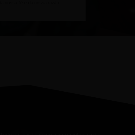
da nossa fé e da nossa razão.
Torne-se dizimista
 todo o coração, como para o Senhor, e não