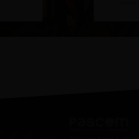
através 
Tudo o que fizerem, façam de