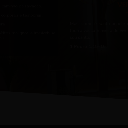
VE
 o caminho da salvação.
s corporais e temporais.
Mas, como é santo aquele
pre.
toda a vossa maneira de vive
ritos malignos e invisíveis se
sou santo.
na.
1 Pedro 1:15-16