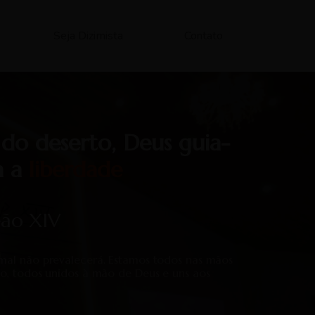
Seja Dizimista
Contato
 do deserto, Deus guia-
a a
liberdade
eão XIV
mal não prevalecerá. Estamos todos nas mãos
o, todos unidos à mão de Deus e uns aos